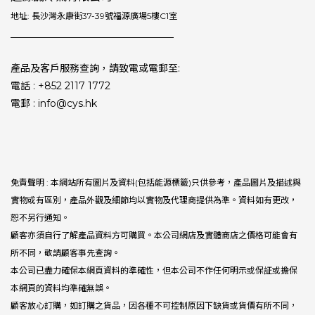
地址: 長沙灣永康街37-39號福源廣場5樓C1室
產品及客戶服務查詢，請致電或電郵至:
電話 : +852 2117 1772
電郵 : info@cys.hk
免責聲明 : 本網站所有圖片及資料(包括能源標籤)只供參考，產品圖片及描述與
實物或有區別，產品外觀及細節均以實物及代理商提供為準。資料如有更改，
恕不另行通知。
顧客亦須自行了解產品資料方可購買。本公司網店及實體商店之價格可能會有
所不同，敬請顧客事先查詢。
本公司已盡力確保本網頁資料的準確性，但本公司不作任何明示或保証或擔保
本網頁的資料均準確無誤。
顧客放心訂購，如訂購之貨品，因各種不可控制原因下缺貨或貨價有所不同，