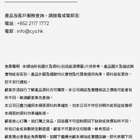
產品及客戶服務查詢，請致電或電郵至:
電話 : +852 2117 1772
電郵 : info@cys.hk
免責聲明 : 本網站所有圖片及資料(包括能源標籤)只供參考，產品圖片及描述與
實物或有區別，產品外觀及細節均以實物及代理商提供為準。資料如有更改，
恕不另行通知。
顧客亦須自行了解產品資料方可購買。本公司網店及實體商店之價格可能會有
所不同，敬請顧客事先查詢。
本公司已盡力確保本網頁資料的準確性，但本公司不作任何明示或保証或擔保
本網頁的資料均準確無誤。
顧客放心訂購，如訂購之貨品，因各種不可控制原因下缺貨或貨價有所不同，
所有訂金或貨數將全數退還，顧客不可要求任何賠償，敬希見諒。
顧客務必查看此免責聲明，如閣下繼續光顧本網站或實體店舖，即代表閣下同