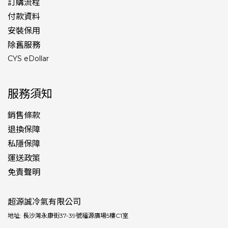
訂購流程
付款資料
安裝保用
除舊服務
CYS eDollar
服務須知
銷售條款
退換保障
私隱保障
運送政策
免責聲明
超源誠冷氣有限公司
地址: 長沙灣永康街37-39號福源廣場5樓C1室