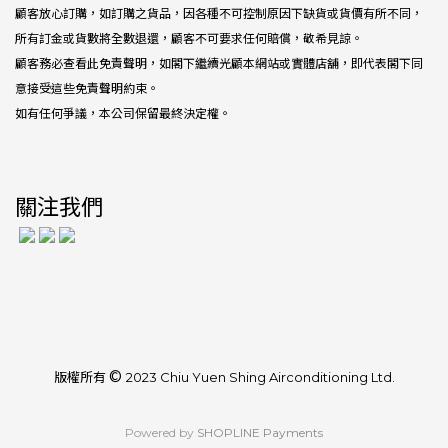
顧客放心訂購，如訂購之貨品，因各種不可控制原因下缺貨或貨價有所不同，
所有訂金或貨數將全數退還，顧客不可要求任何賠償，敬希見諒。
顧客務必查看此免責聲明，如閣下繼續光顧本網站或實體店舖，即代表閣下同
意接受這些免責聲明約束。
如有任何爭議，本公司保留最終決定權。
關注我們
©
版權所有
2023 Chiu Yuen Shing Airconditioning Ltd.
Powered by
SHOPLINE Payments