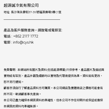
超源誠冷氣有限公司
地址: 長沙灣永康街37-39號福源廣場5樓C1室
產品及客戶服務查詢，請致電或電郵至:
電話 : +852 2117 1772
電郵 : info@cys.hk
免責聲明 : 本網站所有圖片及資料(包括能源標籤)只供參考，產品圖片及描述與
實物或有區別，產品外觀及細節均以實物及代理商提供為準。資料如有更改，
恕不另行通知。
顧客亦須自行了解產品資料方可購買。本公司網店及實體商店之價格可能會有
所不同，敬請顧客事先查詢。
本公司已盡力確保本網頁資料的準確性，但本公司不作任何明示或保証或擔保
本網頁的資料均準確無誤。