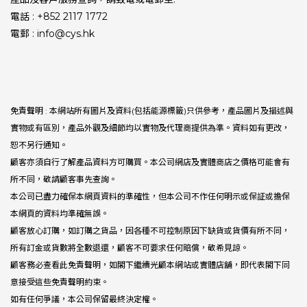
電話 : +852 2117 1772
電郵 : info@cys.hk
免責聲明 : 本網站所有圖片及資料(包括能源標籤)只供參考，產品圖片及描述與
實物或有區別，產品外觀及細節均以實物及代理商提供為準。資料如有更改，
恕不另行通知。
顧客亦須自行了解產品資料方可購買。本公司網店及實體商店之價格可能會有
所不同，敬請顧客事先查詢。
本公司已盡力確保本網頁資料的準確性，但本公司不作任何明示或保証或擔保
本網頁的資料均準確無誤。
顧客放心訂購，如訂購之貨品，因各種不可控制原因下缺貨或貨價有所不同，
所有訂金或貨數將全數退還，顧客不可要求任何賠償，敬希見諒。
顧客務必查看此免責聲明，如閣下繼續光顧本網站或實體店舖，即代表閣下同
意接受這些免責聲明約束。
如有任何爭議，本公司保留最終決定權。