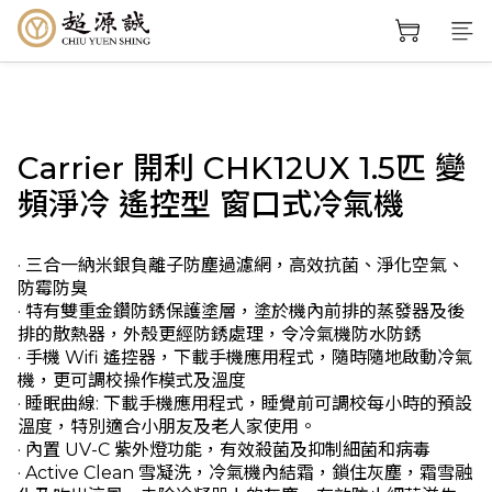
Carrier 開利 CHK12UX 1.5匹 變
頻淨冷 遙控型 窗口式冷氣機
· 三合一納米銀負離子防塵過濾網，高效抗菌、淨化空氣、
防霉防臭
· 特有雙重金鑽防銹保護塗層，塗於機內前排的蒸發器及後
排的散熱器，外殼更經防銹處理，令冷氣機防水防銹
· 手機 Wifi 遙控器，下載手機應用程式，隨時隨地啟動冷氣
機，更可調校操作模式及溫度
· 睡眠曲線: 下載手機應用程式，睡覺前可調校每小時的預設
溫度，特別適合小朋友及老人家使用。
· 內置 UV-C 紫外燈功能，有效殺菌及抑制細菌和病毒
· Active Clean 雪凝洗，冷氣機內結霜，鎖住灰塵，霜雪融