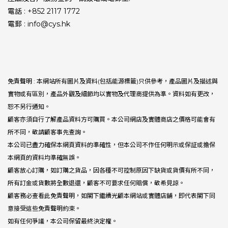
電話 : +852 2117 1772
電郵 : info@cys.hk
免責聲明 : 本網站所有圖片及資料(包括能源標籤)只供參考，產品圖片及描述與
實物或有區別，產品外觀及細節均以實物及代理商提供為準。資料如有更改，
恕不另行通知。
顧客亦須自行了解產品資料方可購買。本公司網店及實體商店之價格可能會有
所不同，敬請顧客事先查詢。
本公司已盡力確保本網頁資料的準確性，但本公司不作任何明示或保証或擔保
本網頁的資料均準確無誤。
顧客放心訂購，如訂購之貨品，因各種不可控制原因下缺貨或貨價有所不同，
所有訂金或貨數將全數退還，顧客不可要求任何賠償，敬希見諒。
顧客務必查看此免責聲明，如閣下繼續光顧本網站或實體店舖，即代表閣下同
意接受這些免責聲明約束。
如有任何爭議，本公司保留最終決定權。