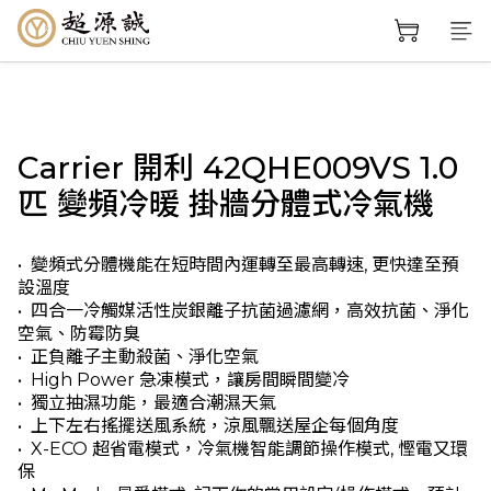
Carrier 開利 42QHE009VS 1.0
匹 變頻冷暖 掛牆分體式冷氣機
•  變頻式分體機能在短時間內運轉至最高轉速, 更快達至預
設溫度
•  四合一冷觸媒活性炭銀離子抗菌過濾網，高效抗菌、淨化
空氣、防霉防臭
•  正負離子主動殺菌、淨化空氣
•  High Power 急凍模式，讓房間瞬間變冷
•  獨立抽濕功能，最適合潮濕天氣
•  上下左右搖擺送風系統，涼風飄送屋企每個角度
•  X-ECO 超省電模式，冷氣機智能調節操作模式, 慳電又環
保