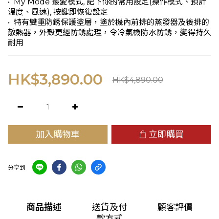
•  My Mode 最愛模式, 記下你的常用設定(操作模式、預計
溫度、風速), 按鍵即恢復設定
•  特有雙重防銹保護塗層，塗於機內前排的蒸發器及後排的
散熱器，外殼更經防銹處理，令冷氣機防水防銹，變得持久
耐用
HK$3,890.00
HK$4,890.00
加入購物車
立即購買
分享到
商品描述
送貨及付
顧客評價
款方式