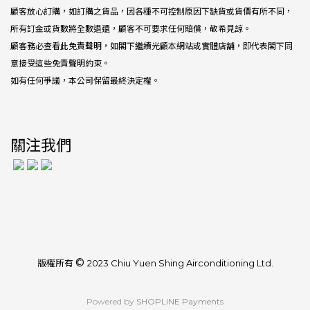
顧客放心訂購，如訂購之貨品，因各種不可控制原因下缺貨或貨價有所不同，
所有訂金或貨數將全數退還，顧客不可要求任何賠償，敬希見諒。
顧客務必查看此免責聲明，如閣下繼續光顧本網站或實體店舖，即代表閣下同
意接受這些免責聲明約束。
如有任何爭議，本公司保留最終決定權。
關注我們
©
版權所有
2023 Chiu Yuen Shing Airconditioning Ltd.
Powered by
SHOPLINE Payments