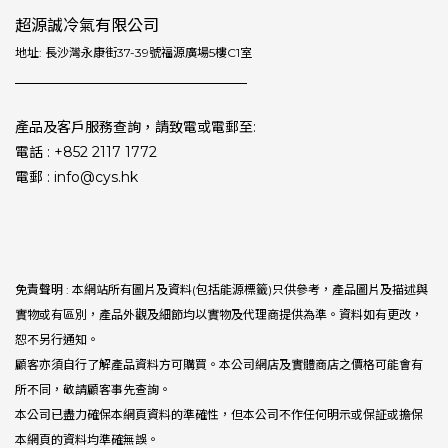
超源誠冷氣有限公司
地址: 長沙灣永康街37-39號福源廣場5樓C1室
產品及客戶服務查詢，請致電或電郵至:
電話 : +852 2117 1772
電郵 : info@cys.hk
免責聲明 : 本網站所有圖片及資料(包括能源標籤)只供參考，產品圖片及描述與
實物或有區別，產品外觀及細節均以實物及代理商提供為準。資料如有更改，
恕不另行通知。
顧客亦須自行了解產品資料方可購買。本公司網店及實體商店之價格可能會有
所不同，敬請顧客事先查詢。
本公司已盡力確保本網頁資料的準確性，但本公司不作任何明示或保証或擔保
本網頁的資料均準確無誤。