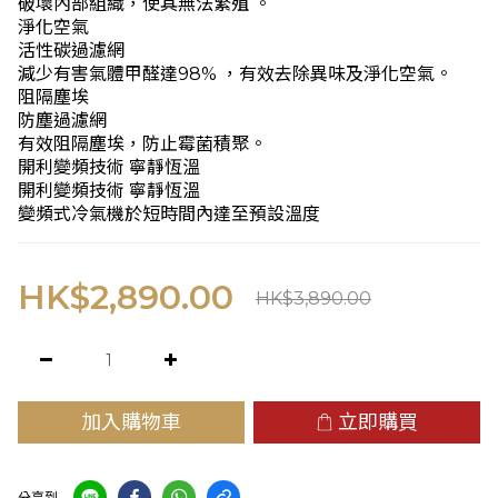
破壞內部組織，使其無法繁殖 。
淨化空氣
活性碳過濾網
減少有害氣體甲醛達98% ，有效去除異味及淨化空氣。
阻隔塵埃
防塵過濾網
有效阻隔塵埃，防止霉菌積聚。
開利變頻技術 寧靜恆溫
開利變頻技術 寧靜恆溫
變頻式冷氣機於短時間內達至預設溫度
HK$2,890.00
HK$3,890.00
加入購物車
立即購買
分享到