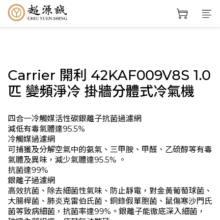
Carrier 開利 42KAF009V8S 1.0
匹 變頻淨冷 掛牆分體式冷氣機
四合一冷觸媒活性碳銀離子抗菌過濾網
減低有毒氣體達95.5%
冷觸媒過濾網
可捕獲及分解空氣中的氨氣、三甲胺、甲醛、乙硫醇等有毒
氣體及異味，減少氣體達95.5% 。
抗菌達99%
銀離子過濾網
高效抗菌、除去細菌性氣味、防止靜電，對金黃葡萄球菌、
大腸桿菌、肺炎克雷伯氏菌、銅錄假單胞菌、鼠傷寒沙門氏
菌等致病細菌，抗菌率達99%。銀離子能徹底深入細菌，