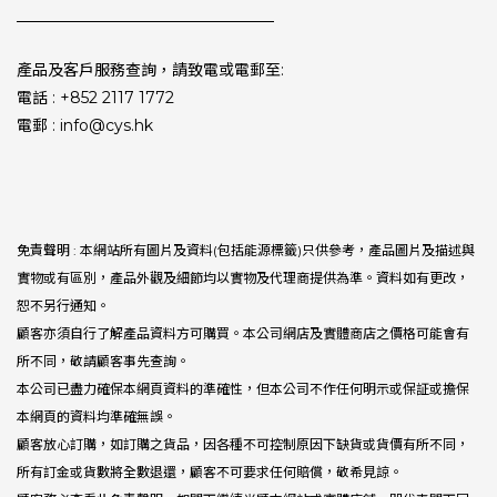
產品及客戶服務查詢，請致電或電郵至:
電話 : +852 2117 1772
電郵 : info@cys.hk
免責聲明 : 本網站所有圖片及資料(包括能源標籤)只供參考，產品圖片及描述與
實物或有區別，產品外觀及細節均以實物及代理商提供為準。資料如有更改，
恕不另行通知。
顧客亦須自行了解產品資料方可購買。本公司網店及實體商店之價格可能會有
所不同，敬請顧客事先查詢。
本公司已盡力確保本網頁資料的準確性，但本公司不作任何明示或保証或擔保
本網頁的資料均準確無誤。
顧客放心訂購，如訂購之貨品，因各種不可控制原因下缺貨或貨價有所不同，
所有訂金或貨數將全數退還，顧客不可要求任何賠償，敬希見諒。