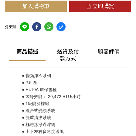
加入購物車
立即購買
分享到
商品描述
送貨及付
顧客評價
款方式
● 變頻淨冷系列
● 2.5 匹
● R410A 環保雪種
● 製冷效能： 20,472 BTU/小時
● 1級能源標籤
● 混合式變頻系統
● 雙重清潔系統
● 極緻潔淨過濾網
● 上下左右多角度送風