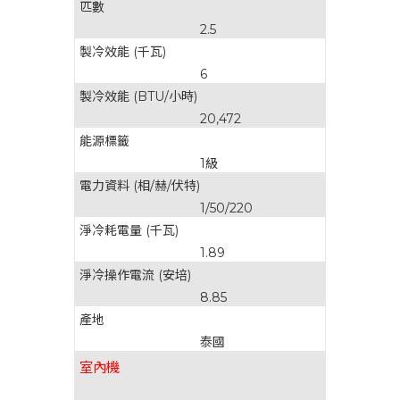
匹數
2.5
製冷效能 (千瓦)
6
製冷效能 (BTU/小時)
20,472
能源標籤
1級
電力資料 (相/赫/伏特)
1/50/220
淨冷耗電量 (千瓦)
1.89
淨冷操作電流 (安培)
8.85
產地
泰國
室內機