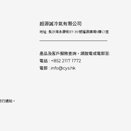
超源誠冷氣有限公司
地址: 長沙灣永康街37-39號福源廣場5樓C1室
產品及客戶服務查詢，請致電或電郵至:
電話 : +852 2117 1772
電郵 : info@cys.hk
另行通知。