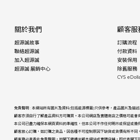
關於我們
顧客服
超源誠故事
訂購流程
聯絡超源誠
付款資料
加入超源誠
安裝保用
超源誠·展銷中心
除舊服務
CYS eDoll
免責聲明 : 本網站所有圖片及資料(包括能源標籤)只供參考，產品圖片及
顧客亦須自行了解產品資料方可購買。本公司網店及實體商店之價格可能會
本公司已盡力確保本網頁資料的準確性，但本公司不作任何明示或保証或擔
顧客放心訂購，如訂購之貨品，因各種不可控制原因下缺貨或貨價有所不同
顧客務必查看此免責聲明，如閣下繼續光顧本網站或實體店舖，即代表閣下