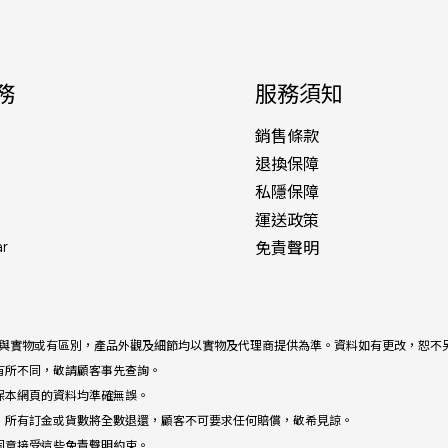
務
服務須知
銷售條款
退換保障
私隱保障
運送政策
ar
免責聲明
描述與實物或有區別，產品外觀及細節均以實物及代理商提供為準。資料如有更改，恕不
有所不同，敬請顧客事先查詢。
保本網頁的資料均準確無誤。
，所有訂金或貨數將全數退還，顧客不可要求任何賠償，敬希見諒。
同意接受這些免責聲明約束。