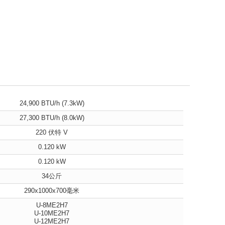
24,900 BTU/h (7.3kW)
27,300 BTU/h (8.0kW)
220 伏特 V
0.120 kW
0.120 kW
34公斤
290x1000x700毫米
U-8ME2H7
U-10ME2H7
U-12ME2H7