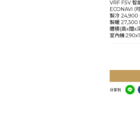
VRF FSV
ECONAVI (
製冷 24,900 
製暖 27,300 
體積(高x闊x深
室內機:290x
分享到