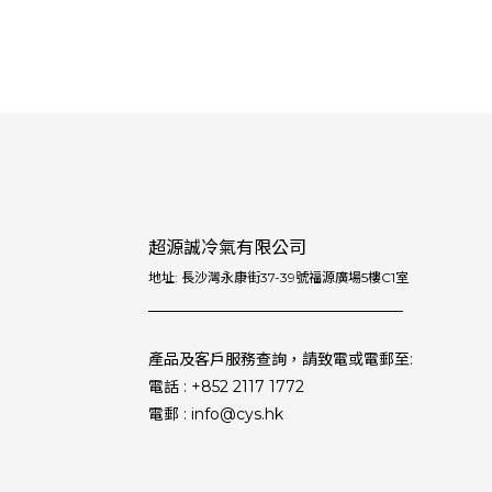
超源誠冷氣有限公司
地址: 長沙灣永康街37-39號福源廣場5樓C1室
產品及客戶服務查詢，請致電或電郵至:
電話 : +852 2117 1772
電郵 : info@cys.hk