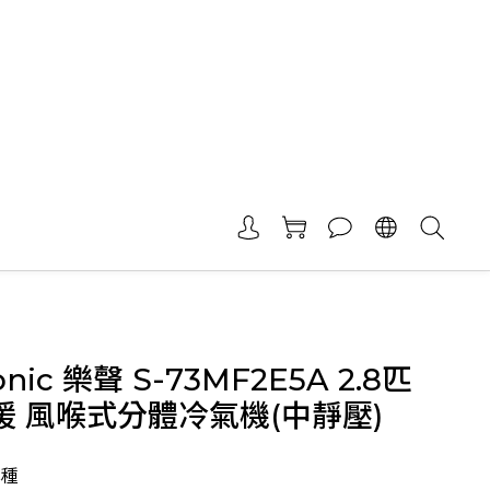
onic 樂聲 S-73MF2E5A 2.8匹
暖 風喉式分體冷氣機(中靜壓)
雪種