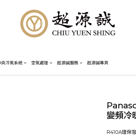
中央冷氣系統
空氣處理
超源誠服務
超源誠專頁
Panas
變頻冷
R410A環保