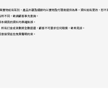
描述與實物或有區別，產品外觀及細節均以實物及代理商提供為準。資料如有更改，恕不
有所不同，敬請顧客事先查詢。
保本網頁的資料均準確無誤。
，所有訂金或貨數將全數退還，顧客不可要求任何賠償，敬希見諒。
同意接受這些免責聲明約束。
©
版權所有
2023 Chiu Yuen Shing Airconditioning Ltd.