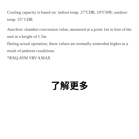
Cooling capacity is based on: indoor temp. 27°CDB, 19°CWB; outdoor
temp. 35° CDB
Anechoic chamber conversion value, measured at a point 1m in font of the
unit at a height of 1.5m
During actual operation, these values are normally somewhat higher as a
result of ambient conditions
*RXQ-AYM VRV A MAX
了解更多