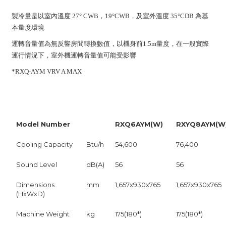
製冷量是以室內溫度 27° CWB，19°CWB，及室外溫度 35°CDB 為基
本量度環境
運轉音量值為無反響房間轉換數值，以機身前1.5m量度，在一般實際
運行情況下，室外機運轉音量值可能受影響
*RXQ-AYM VRV A MAX
Model Number
RXQ6AYM(W)
RXYQ8AYM(W
Cooling Capacity
Btu/h
54,600
76,400
Sound Level
dB(A)
56
56
Dimensions
mm
1,657x930x765
1,657x930x765
(HxWxD)
Machine Weight
kg
175(180*)
175(180*)