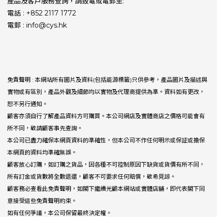
產品及客戶服務查詢，請致電或電郵至:
電話 : +852 2117 1772
電郵 : info@cys.hk
免責聲明 : 本網站所有圖片及資料(包括能源標籤)只供參考，產品圖片及描述與
實物或有區別，產品外觀及細節均以實物及代理商提供為準。資料如有更改，
恕不另行通知。
顧客亦須自行了解產品資料方可購買。本公司網店及實體商店之價格可能會有
所不同，敬請顧客事先查詢。
本公司已盡力確保本網頁資料的準確性，但本公司不作任何明示或保証或擔保
本網頁的資料均準確無誤。
顧客放心訂購，如訂購之貨品，因各種不可控制原因下缺貨或貨價有所不同，
所有訂金或貨數將全數退還，顧客不可要求任何賠償，敬希見諒。
顧客務必查看此免責聲明，如閣下繼續光顧本網站或實體店舖，即代表閣下同
意接受這些免責聲明約束。
如有任何爭議，本公司保留最終決定權。