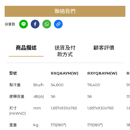
聯絡我們
分享到
商品描述
送貨及付
顧客評價
款方式
型號
RXQ6AYM(W)
RXYQ8AYM(W)
R
製冷量
Btu/h
54,600
76,400
9
運轉音量
dB(A)
56
56
5
尺寸
mm
1,657x930x765
1,657x930x765
1
(HxWxD)
重量
kg
175(180*)
175(180*)
18