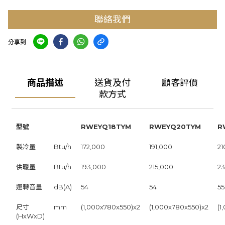
聯絡我們
分享到
商品描述
送貨及付
顧客評價
款方式
型號
RWEYQ18TYM
RWEYQ20TYM
R
製冷量
Btu/h
172,000
191,000
21
供暖量
Btu/h
193,000
215,000
23
運轉音量
dB(A)
54
54
55
尺寸
mm
(1,000x780x550)x2
(1,000x780x550)x2
(1
(HxWxD)