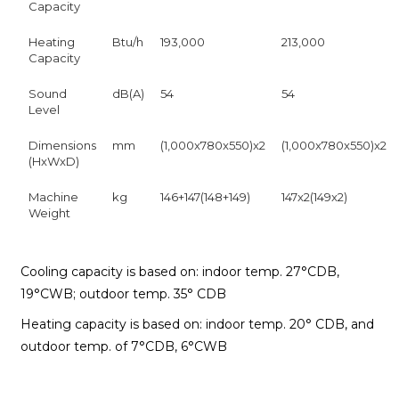
Capacity
Heating
Btu/h
193,000
213,000
Capacity
Sound
dB(A)
54
54
Level
Dimensions
mm
(1,000x780x550)x2
(1,000x780x550)x2
(HxWxD)
Machine
kg
146+147(148+149)
147x2(149x2)
Weight
Cooling capacity is based on: indoor temp. 27°CDB,
19°CWB; outdoor temp. 35° CDB
Heating capacity is based on: indoor temp. 20° CDB, and
outdoor temp. of 7°CDB, 6°CWB