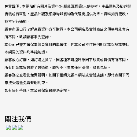
免責聲明 : 本網站所有圖片及資料(包括能源標籤)只供參考，產品圖片及描述與
實物或有區別，產品外觀及細節均以實物及代理商提供為準。資料如有更改，
恕不另行通知。
顧客亦須自行了解產品資料方可購買。本公司網店及實體商店之價格可能會有
所不同，敬請顧客事先查詢。
本公司已盡力確保本網頁資料的準確性，但本公司不作任何明示或保証或擔保
本網頁的資料均準確無誤。
顧客放心訂購，如訂購之貨品，因各種不可控制原因下缺貨或貨價有所不同，
所有訂金或貨數將全數退還，顧客不可要求任何賠償，敬希見諒。
顧客務必查看此免責聲明，如閣下繼續光顧本網站或實體店舖，即代表閣下同
意接受這些免責聲明約束。
如有任何爭議，本公司保留最終決定權。
關注我們