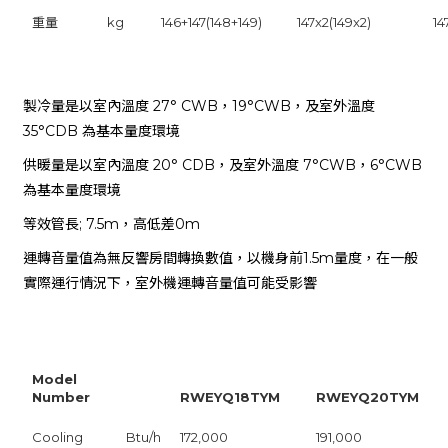
重量
kg
146+147(148+149)
147x2(149x2)
14
製冷量是以室內溫度 27° CWB，19°CWB，及室外溫度
35°CDB 為基本量度環境
供暖量是以室內溫度 20° CDB，及室外溫度 7°CWB，6°CWB
為基本量度環境
等效管長; 7.5m，高低差0m
運轉音量值為無反響房間轉換數值，以機身前1.5m量度，在一般
實際運行情況下，室外機運轉音量值可能受影響
Model
Number
RWEYQ18TYM
RWEYQ20TYM
Cooling
Btu/h
172,000
191,000