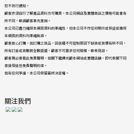
恕不另行通知。
顧客亦須自行了解產品資料方可購買。本公司網店及實體商店之價格可能會有
所不同，敬請顧客事先查詢。
本公司已盡力確保本網頁資料的準確性，但本公司不作任何明示或保証或擔保
本網頁的資料均準確無誤。
顧客放心訂購，如訂購之貨品，因各種不可控制原因下缺貨或貨價有所不同，
所有訂金或貨數將全數退還，顧客不可要求任何賠償，敬希見諒。
顧客務必查看此免責聲明，如閣下繼續光顧本網站或實體店舖，即代表閣下同
意接受這些免責聲明約束。
如有任何爭議，本公司保留最終決定權。
關注我們