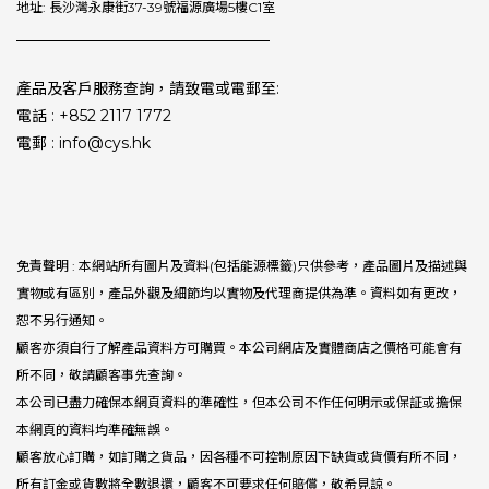
地址: 長沙灣永康街37-39號福源廣場5樓C1室
產品及客戶服務查詢，請致電或電郵至:
電話 : +852 2117 1772
電郵 : info@cys.hk
免責聲明 : 本網站所有圖片及資料(包括能源標籤)只供參考，產品圖片及描述與
實物或有區別，產品外觀及細節均以實物及代理商提供為準。資料如有更改，
恕不另行通知。
顧客亦須自行了解產品資料方可購買。本公司網店及實體商店之價格可能會有
所不同，敬請顧客事先查詢。
本公司已盡力確保本網頁資料的準確性，但本公司不作任何明示或保証或擔保
本網頁的資料均準確無誤。
顧客放心訂購，如訂購之貨品，因各種不可控制原因下缺貨或貨價有所不同，
所有訂金或貨數將全數退還，顧客不可要求任何賠償，敬希見諒。