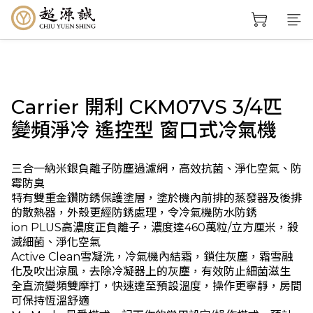
Carrier 開利 CKM07VS 3/4匹
變頻淨冷 遙控型 窗口式冷氣機
三合一納米銀負離子防塵過濾網，高效抗菌、淨化空氣、防
霉防臭
特有雙重金鑽防銹保護塗層，塗於機內前排的蒸發器及後排
的散熱器，外殼更經防銹處理，令冷氣機防水防銹
ion PLUS高濃度正負離子，濃度達460萬粒/立方厘米，殺
滅細菌、淨化空氣
Active Clean雪凝洗，冷氣機內結霜，鎖住灰塵，霜雪融
化及吹出涼風，去除冷凝器上的灰塵，有效防止細菌滋生
全直流變頻雙摩打，快速達至預設溫度，操作更寧靜，房間
可保持恆溫舒適