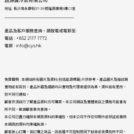
超源誠冷氣有限公司
地址: 長沙灣永康街37-39號福源廣場5樓C1室
產品及客戶服務查詢，請致電或電郵至:
電話 : +852 2117 1772
電郵 : info@cys.hk
免責聲明 : 本網站所有圖片及資料(包括能源標籤)只供參考，產品圖片及描述與
實物或有區別，產品外觀及細節均以實物及代理商提供為準。資料如有更改，
恕不另行通知。
顧客亦須自行了解產品資料方可購買。本公司網店及實體商店之價格可能會有
所不同，敬請顧客事先查詢。
本公司已盡力確保本網頁資料的準確性，但本公司不作任何明示或保証或擔保
本網頁的資料均準確無誤。
顧客放心訂購，如訂購之貨品，因各種不可控制原因下缺貨或貨價有所不同，