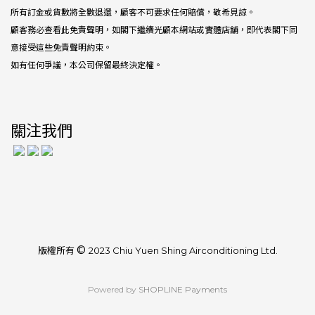
所有訂金或貨數將全數退還，顧客不可要求任何賠償，敬希見諒。
顧客務必查看此免責聲明，如閣下繼續光顧本網站或實體店舖，即代表閣下同
意接受這些免責聲明約束。
如有任何爭議，本公司保留最終決定權。
關注我們
©
版權所有
2023 Chiu Yuen Shing Airconditioning Ltd.
Powered by
SHOPLINE Payments