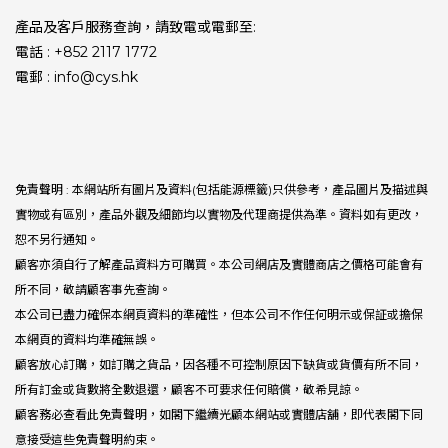
產品及客戶服務查詢，請致電或電郵至:
電話 : +852 2117 1772
電郵 : info@cys.hk
免責聲明 : 本網站所有圖片及資料(包括能源標籤)只供參考，產品圖片及描述與
實物或有區別，產品外觀及細節均以實物及代理商提供為準。資料如有更改，
恕不另行通知。
顧客亦須自行了解產品資料方可購買。本公司網店及實體商店之價格可能會有
所不同，敬請顧客事先查詢。
本公司已盡力確保本網頁資料的準確性，但本公司不作任何明示或保証或擔保
本網頁的資料均準確無誤。
顧客放心訂購，如訂購之貨品，因各種不可控制原因下缺貨或貨價有所不同，
所有訂金或貨數將全數退還，顧客不可要求任何賠償，敬希見諒。
顧客務必查看此免責聲明，如閣下繼續光顧本網站或實體店舖，即代表閣下同
意接受這些免責聲明約束。